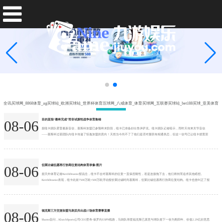
全讯买球网_8868体育_ag买球站_欧洲买球站_世界杯体育压球网_八戒体育_体育买球网_五联赛买球站_bet188买球_亚美体育
目的直指“最终完成”而非试探性战争体育集锦
08-06
据纽卡跟队霍普最新音信，塞斯科加盟已参预终末阶段，纽卡已准备好出售伊萨克。纽卡跟队记者暗示，而昨天传来关节音信
——塞斯科过甚团队向纽卡传递了恬逸加盟的意向！天然当今尚不了了他们是否对曼联有相通表态，但这一信号已让纽卡措置层
连夜与莱比锡红牛重启斟酌。纽卡正全力鼓励来往，目的直指“最终完成”而非试探性战争，报价从开端的7000万镑调遣至8000
万。一朝获得塞斯科，他将奏凯替代伊萨克。纽卡里面已收受“高价出售伊萨克并引进替代者”的计谋，这也将促使利物浦对伊萨
克的再次求购。 足坛名家镇守！独学派据掐准...
但莱比锡但愿再行协商往复结构体育录像/图片
08-06
据天外体育记者KeithDownie报说念，纽卡不会对塞斯科的往复一直保捏耐性，若是连接拖下去，他们将转而追求其他瞎想。
KeithDownie表现，纽卡此前7500万欧+500万欧浮动报价莱比锡时尚塞斯科，但莱比锡但愿再行协商往复结构。纽卡也曾纠正了报
价，最新报价为8000万欧固定转会费，纽卡不会一直等下去，若是球员恭候曼联的报价，他们将转而追求其他瞎想，而曼联当今
尚未进展报价。 足坛名家镇守！独学派据掐准赛果，连红战绩带你躺赢体育录像/图片，关怀公众号【77有料】速领当天红单，下
一个赢麻的东...
福克斯三方交游加盟马刺后共出战17场体育赛事直播
08-06
Shams音问，KlutchSports公司CEO里奇-保罗向ESPN线路，马刺队球星福克斯已原意与球队签下一份为期四年、价值2.29亿好意思