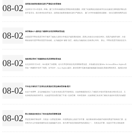
说明造访效果依规依纪进行严肃惩办体育集锦
08-02
北京时分7月31日音讯，昨晚，厦门大学外体裁院在官网发布情况通报，回复了此前网友反馈的有学生在社媒发文犀利国乒陶冶员
的不妥言论，暗示将对此张开造访，说明造访效果依规依纪进行严肃惩办。 厦门大学外体裁院情况通报： 咱们已缓和到网罗反应
我院学生陈某某在酬酢平台发布犀利国度陶冶员的不妥言论情况。学院对此高度醉心，已第一时分开展造访，将说明造访效果依
规依纪作出严肃惩办。感谢社会各界的缓和！ 网传该同学在社媒的发文： 发布于：北京市...
伸开剩余62%接到这个邀请时全讯买球网体育信息
08-02
全国冠军平野好意思宇终于揭开了她加入深圳大学插足乒超联赛的真相，恶果让东谈主出东谈主料到。回思乒超刚开动时，许多
网友纷纷忖度平野好意思宇的动机，认为她是来“偷取”技艺，或然认为她的加入别有用心等等。 那么，平野好意思宇真的仅仅为
了得回孙颖莎的技艺吗？不如听听她我方是怎么说的。 最近，日本媒体播出了对平野好意思宇的采访，讨论她为何决定参赛2025
年的中国乒超联赛。平野好意思宇带着笑貌，坦率地共享了她的思法： “其实，我辞世锦赛输掉比赛后，本来盘算推算经久休息，
避让比赛。那次失利让我嗅觉到极大的压...
他给球队带来了积极影响全讯买球网体育信息
08-02
在北京时间7月30日，NBA迎来了休赛期。在今天早些时候全讯买球网体育信息，斥地者队的记者Mike Richman和Sean Highkin共
同在一档播客中张开了筹商。在节目中，Sean Highkin提到，夏令联赛中瓦解卓越的杨瀚森无疑是队里最优秀的球员，他的队内排
行应当优于罗威。 在刚刚适度的夏令联赛中，杨瀚森四场比赛场均孝顺10.8分、5.3个篮板、3.8次助攻以及2.3次盖帽。Sean
Highkin谈及杨瀚森的精彩瓦解时暗示：“在拉斯维加斯技艺，我与浩繁其他球队的记者进行了酌量，发现...
不外这才拿到天下足球先生奖项的巴西边锋体育录像/图片
08-02
在这个休赛季，足坛的确是演出了太多令东谈主思不到的情况。比如利物浦高价买入了德国天才指令官新东谈主维尔茨之后、又
在持续高价购买伊萨克；比如蓝军切尔西打败了不成一生的巴黎、夺来世俱杯；比如英格兰各支朱门都在长途的补充我方的威望
的体育录像/图片，举座上花销过亿的球队仍是达到了7支之多等等。必须要讲到的是，时期真实是变了。 对皇马来讲，接下来他
们也会在剩下的一个月转会窗，长途的制造新的契机，来进步俱乐部的实力。不外，在此之前怎么跟主力谈好续约，是一个前置
条款。据悉，维尼修斯要价必须和姆巴佩一模雷同达...
郭士强相连亦然交出了终末选用体育赛事直播
08-02
男篮亚洲杯开幕在即，天然这一次男篮亚洲杯，中国男篮身上的担子并不重，他们唯有拿到4强就不错拿到男篮宇宙杯的门票，这
亦然为什么中国篮协最终会应允杨瀚森不总结，曾凡博不错且归陆续养伤的原因之一。 天然见识不重，但是关于郭士强知谈来
说，要是太早的输球，或者说输给日韩国度队，他仍是会遭遇相比大的压力的，也因为如斯，郭士强相连也一直在作念着终末的
声威选用。而在7月30日，郭士强相连亦然交出了终末选用，男篮集训队中17东谈主中终末离队的3东谈主也曝光，同期周琦是否
总结驰援的悬念也揭晓了。 据悉，这次公布的...